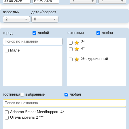
7
7
взрослых
детей/возраст
2
0
город
любой
категория
любая
3*
4*
Мале
Экскурсионный
гостиница
выбранные
любая
Adaaran Select Meedhupparu 4*
Отель мотель 2 ***