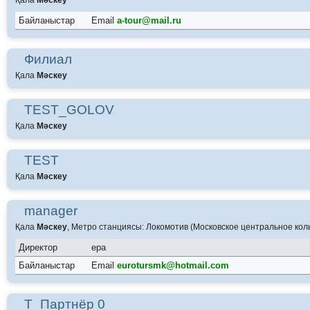
Қала
Мәскеу
Байланыстар
Email
a-tour@mail.ru
Филиал
Қала
Мәскеу
TEST_GOLOV
Қала
Мәскеу
TEST
Қала
Мәскеу
manager
Қала
Мәскеу
, Метро станциясы: Локомотив (Московское центральное кол
Директор
ера
Байланыстар
Email
eurotursmk@hotmail.com
Т_Партнёр 0