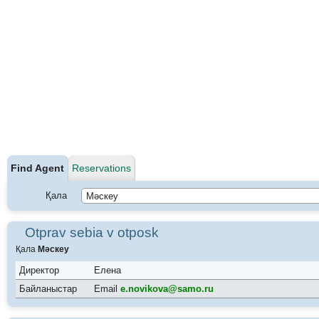
Find Agent
Reservations
Қала
Otprav sebia v otposk
Қала
Мәскеу
Директор
Елена
Байланыстар
Email
e.novikova@samo.ru