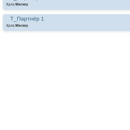
Қала
Мәскеу
Т_Партнёр 1
Қала
Мәскеу